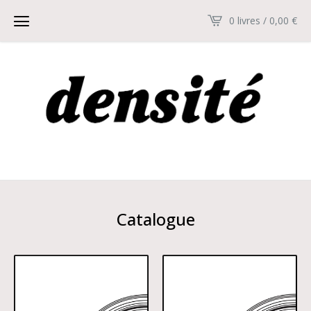
0 livres / 0,00
€
Catalogue